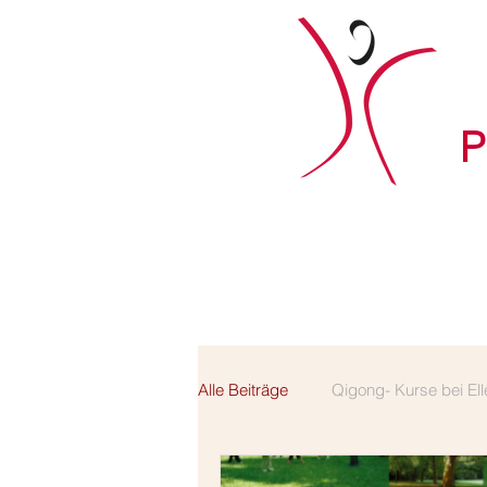
Alle Beiträge
Qigong- Kurse bei Ell