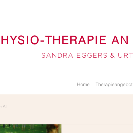
PHYSIO-THERAPIE AN
SAN
DRA EGGERS & UR
Home
Therapieangebot
e Al