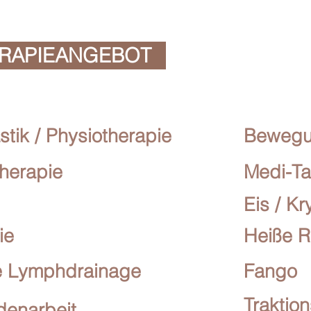
ERAPIEANGEBOT
ik / Physiotherapie
Beweg
herapie
Medi-Ta
Eis / Kr
ie
Heiße R
e Lymphdrainage
Fango
Traktio
denarbeit