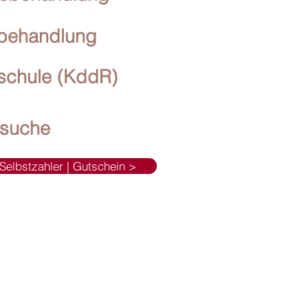
behandlung
schule (KddR)
suche
 Selbstzahler | Gutschein >