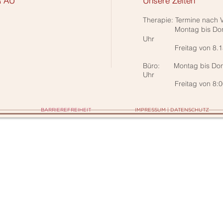
R AU
Unsere Zeiten
Information
Therapie: Termine nach 
Montag bis Donnerst
Uhr
Freitag von 8.15 Uh
Büro: Montag bis Don
Uhr
Freitag von 8:00 Uh
BARRIEREFREIHEIT
IMPRESSUM | DATENSCHUTZ