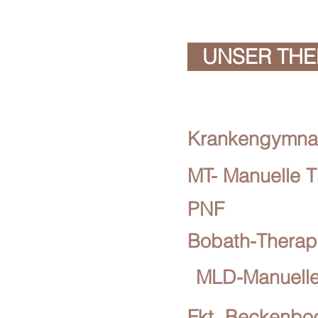
UNSER TH
Krankengymnast
MT- Manuelle T
PNF
Bobath-Therap
MLD-Manuell
Fkt. Beckenbo