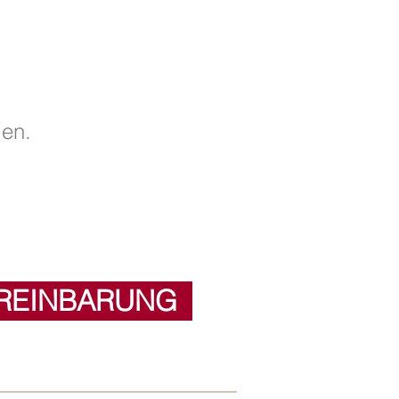
en.
REINBARUNG