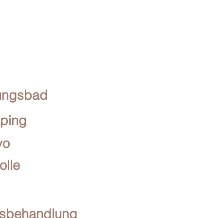
ungsbad
ping
yo
olle
nsbehandlung