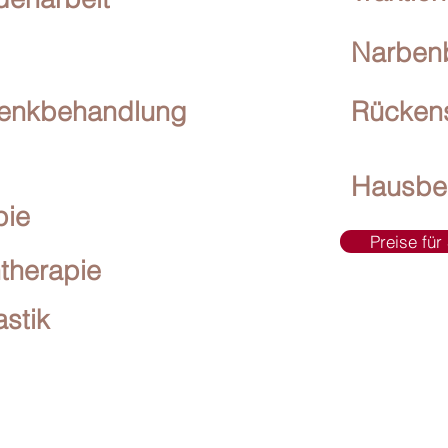
Narben
lenkbehandlung
Rücken
Hausbe
pie
Preise für
therapie
stik